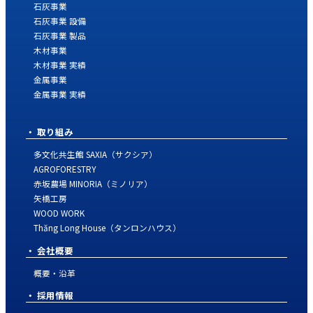
石灰事業
石灰事業 設備
石灰事業 製品
木材事業
木材事業 実績
金属事業
金属事業 実績
取り組み
多文化共生館 SAXIA（サクシア）
AGROFORESTRY
赤坂農場 MINORIA（ミノリア）
矢橋工房
WOOD WORK
Thăng Long House（タンロンハウス）
会社概要
概要・沿革
採用情報