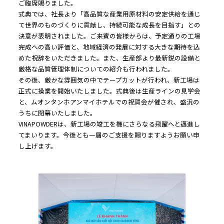
ご臨席賜りました。
式典では、社長より「高品質な産業用原材料の安定供給を通じ
て世界のものづくりに貢献し、持続可能な成長を目指す」との
決意が表明されました。ご来賓の皆様からは、予定通りの工場
完成への高い評価と、地域経済の発展に対する大きな期待を込
めた祝辞をいただきました。また、生産部より最新鋭の設備と
厳格な品質管理体制についての紹介も行われました。
その後、厳かな雰囲気の中でテープカットが行われ、新工場は
正式に操業を開始いたしました。式典後は生産ラインの見学会
と、ムオンタンホアンマイホテルでの祝賀会が催され、盛況の
うちに閉幕いたしました。
VINAPOWDERは、新工場の竣工を機にさらなる飛躍へと邁進し
てまいります。今後とも一層のご支援を賜りますようお願い申
し上げます。