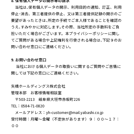
8. 保有個人データの開示等の請求
当社は､保有個人データの開示、利用目的の通知、訂正、利用
停止･消去、第三者提供の停止、又は第三者提供記録の開示のご
要望があったときは､所定の手続でご本人様であることを確認の
うえ､すみやかに対応します｡その際、当社所定の手数料をご負
担いただく場合がございます。本プライバシーポリシーに関し
てご質問がある場合や上記権利を行使される場合は､下記９のお
問い合わせ窓口にご連絡ください｡
9. お問い合わせ窓口
当社における個人データの取扱いに関するご質問やご苦情に
関しては下記の窓口にご連絡ください。
矢橋ホールディングス株式会社
管理本部 お客様情報相談室
〒503-2213 岐阜県大垣市赤坂町226
TEL：0584-71-0820
メールアドレス：yh-customer@mail.yabashi.co.jp
受付時間：月曜～金曜（不定休があります）９：００～１７：
００