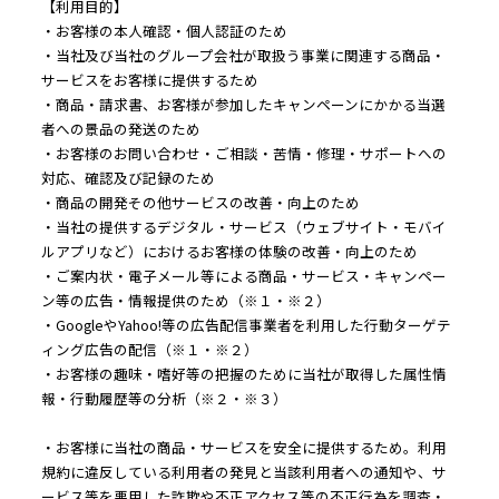
【利用目的】
・お客様の本人確認・個人認証のため
・当社及び当社のグループ会社が取扱う事業に関連する商品・
サービスをお客様に提供するため
・商品・請求書、お客様が参加したキャンペーンにかかる当選
者への景品の発送のため
・お客様のお問い合わせ・ご相談・苦情・修理・サポートへの
対応、確認及び記録のため
・商品の開発その他サービスの改善・向上のため
・当社の提供するデジタル・サービス（ウェブサイト・モバイ
ルアプリなど）におけるお客様の体験の改善・向上のため
・ご案内状・電子メール等による商品・サービス・キャンペー
ン等の広告・情報提供のため（※１・※２）
・GoogleやYahoo!等の広告配信事業者を利用した行動ターゲテ
ィング広告の配信（※１・※２）
・お客様の趣味・嗜好等の把握のために当社が取得した属性情
報・行動履歴等の分析（※２・※３）
・お客様に当社の商品・サービスを安全に提供するため。利用
規約に違反している利用者の発見と当該利用者への通知や、サ
ービス等を悪用した詐欺や不正アクセス等の不正行為を調査・