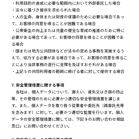
・利用目的の達成に必要な範囲内において外部委託した場合
・法令に基づき提供を求められた場合
・人の生命、身体または財産の保護のために必要な場合であっ
て、お客様の同意を得ることが困難である場合
・公衆衛生の向上または児童の健全な育成の推進のために特に
必要がある場合であって、お客様の同意を得ることが困難であ
る場合
・国または地方公共団体などが法令の定める事務を実施するう
えで、協力する必要がある場合であって、お客様の同意を得るこ
とにより当該事務の遂行に支障を及ぼすおそれがある場合
・上記５の共同利用者の範囲に掲げる者に対して提供する場合
7. 安全管理措置に関する事項
当社は、個人データについて、漏えい、滅失又はき損の防止
等、その管理のために必要かつ適切な安全管理措置を講じま
す。また、個人データを取り扱う従業者や委託先（再委託先等
を含みます）に対して、必要かつ適切な監督を行います。個人
データの安全管理措置に関しては、下記９のお問い合わせ相談
窓口」にお問い合わせください。