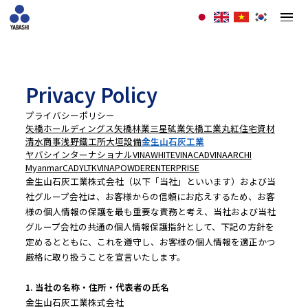
Privacy Policy
プライバシーポリシー
矢橋ホールディングス
矢橋林業
三星砿業
矢橋工業
丸紅住宅資材
清水商事
浅野鐵工所
大垣設備
金生山石灰工業
ヤバシインターナショナル
VINAWHITE
VINACAD
VINAARCHI
MyanmarCAD
YLTK
VINAPOWDER
ENTERPRISE
金生山石灰工業株式会社（以下「当社」といいます）および当
社グループ会社は、お客様からの信頼にお応えするため、お客
様の個人情報の保護を最も重要な責務と考え、当社および当社
グループ会社の共通の個人情報保護指針として、下記の方針を
定めるとともに、これを遵守し、お客様の個人情報を適正かつ
厳格に取り扱うことを宣言いたします。
1. 当社の名称・住所・代表者の氏名
金生山石灰工業株式会社