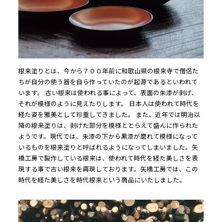
根来塗りとは、今から７００年前に和歌山県の根来寺で僧侶た
ちが自分の使う器を自ら作っていたのが起源であるといわれて
います。 古い根来は使われる事によって、表面の朱漆が剥げ、
それが模様のように見えたりします。 日本人は使われて時代を
経た姿を雅美として珍重してきました。 また、近年では明治以
降の根来塗りは、剥げた部分を模様ととらえて盛んに作られた
ようです。現代では、朱漆の下から黒漆が磨れて模様になって
いるものを根来塗りと呼ばれるようになってしまいました。矢
橋工房で製作している根来は、使われて時代を経た美しさを表
現する事で古い根来を再現しております。矢橋工房では、この
時代を経た美しさを時代根来という商品にいたしました。