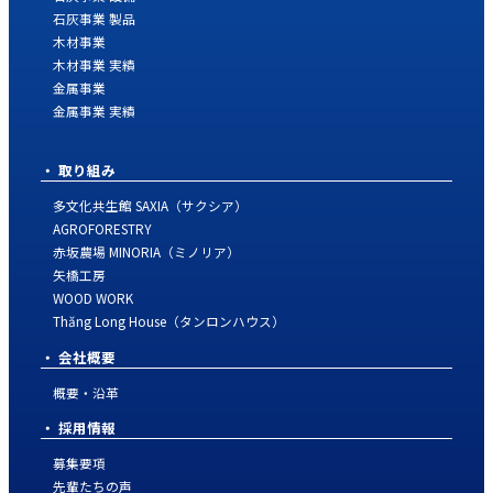
石灰事業 製品
木材事業
木材事業 実績
金属事業
金属事業 実績
取り組み
多文化共生館 SAXIA（サクシア）
AGROFORESTRY
赤坂農場 MINORIA（ミノリア）
矢橋工房
WOOD WORK
Thăng Long House（タンロンハウス）
会社概要
概要・沿革
採用情報
募集要項
先輩たちの声