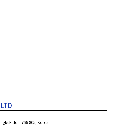
LTD.
sangbuk-do　766-805, Korea