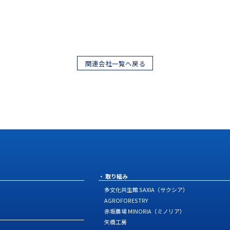
関連会社一覧へ戻る
取り組み
多文化共生館 SAXIA（サクシア）
AGROFORESTRY
赤坂農場 MINORIA（ミノリア）
矢橋工房