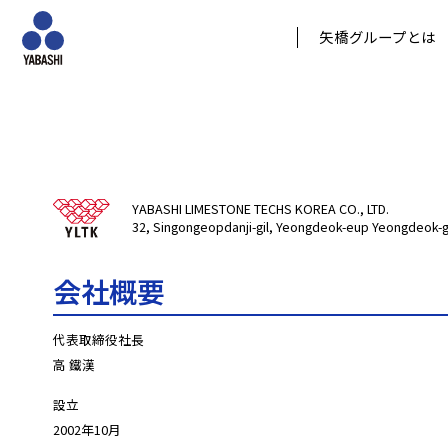
矢橋グループとは
YABASHI LIMESTONE TECHS KOREA CO., LTD.
32, Singongeopdanji-gil, Yeongdeok-eup Yeongdeok
会社概要