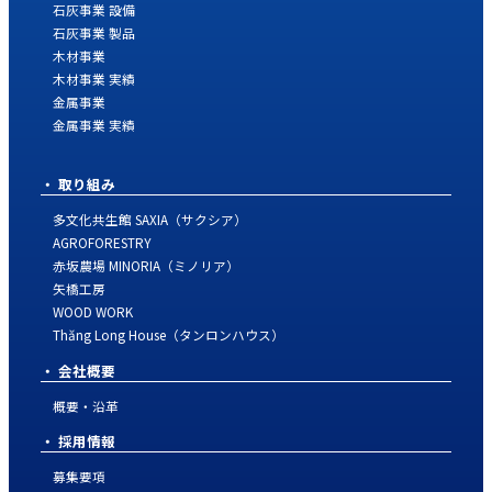
石灰事業 設備
石灰事業 製品
木材事業
木材事業 実績
金属事業
金属事業 実績
取り組み
多文化共生館 SAXIA（サクシア）
AGROFORESTRY
赤坂農場 MINORIA（ミノリア）
矢橋工房
WOOD WORK
Thăng Long House（タンロンハウス）
会社概要
概要・沿革
採用情報
募集要項