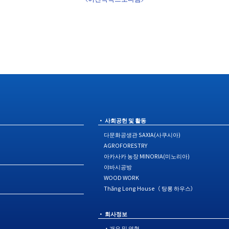
사회공헌 및 활동
다문화공생관 SAXIA(사쿠시아)
AGROFORESTRY
아카사카 농장 MINORIA(미노리아)
야바시공방
WOOD WORK
Thăng Long House（ 탕롱 하우스）
회사정보
・개요 및 연혁