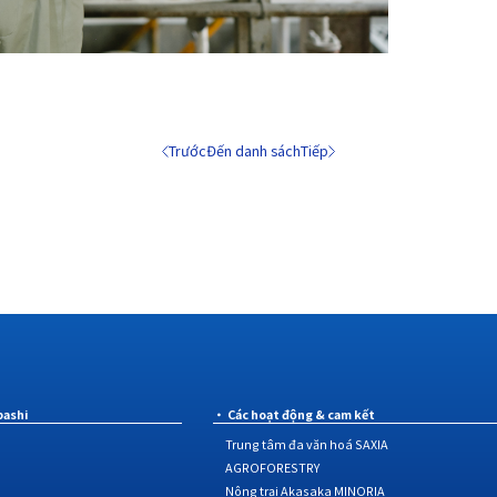
Trước
Đến danh sách
Tiếp
bashi
Các hoạt động & cam kết
Trung tâm đa văn hoá SAXIA
AGROFORESTRY
Nông trại Akasaka MINORIA