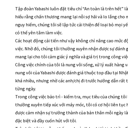
Tập đoàn Yabashi luôn đặt tiêu chí “An toàn là trên hết” 
hiểu rằng chấn thương mang lại nỗi sợ hãi và lo lắng cho m
nguy hiểm, chúng tôi sẽ lập tức cải thiện để loại bỏ mọi y
có thể yên tâm làm việc. 
Các hoạt động cải tiến như vậy không chỉ nâng cao mức độ
việc. Nhờ đó, chúng tôi thường xuyên nhận được sự đánh gi
mang lại cho tôi cảm giác ý nghĩa và giá trị trong công vi
Công việc chính của tôi là nung vôi sống, xử lý xuất hàng v
nung vôi của Yabashi được đánh giá thuộc top đầu tại Nhật
khá nhiều, nhưng nhờ các anh/chị đi trước hướng dẫn rất tậ
từng ngày. 
Trong công việc bảo trì - kiểm tra, mục tiêu của chúng tôi 
thường xuyên tiếp xúc với máy móc, tôi có cơ hội liên tục h
được cảm nhận sự trưởng thành của bản thân mỗi ngày là 
đặc biệt và đầy cuốn hút với tôi. 