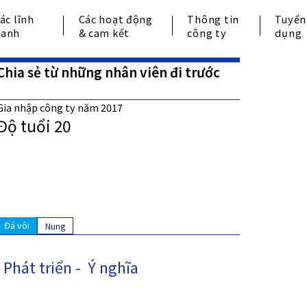
các lĩnh
Các hoạt động
Thông tin
Tuyển
oanh
& cam kết
công ty
dụng
Chia sẻ từ những nhân viên đi trước
Gia nhập công ty năm 2017
Độ tuổi 20
Đá vôi
Nung
Phát triển -  Ý nghĩa