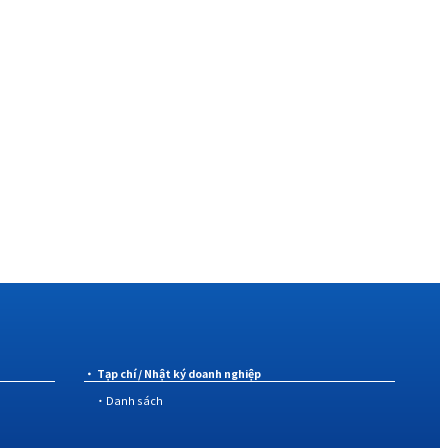
Tạp chí / Nhật ký doanh nghiệp
・Danh sách