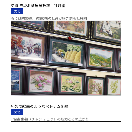
史跡 赤坂お茶屋屋敷跡 牡丹園
文化
春には約90種、約800株の牡丹が咲き誇る牡丹園
巧妙で絵画のようなベトナム刺繍
文化
Tranh thêu（チャン テェウ）の魅力とその広がり