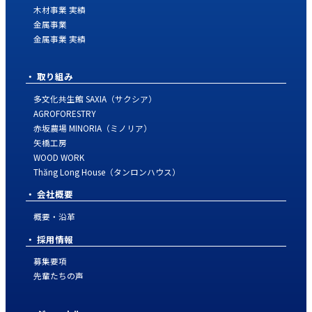
木材事業 実績
金属事業
金属事業 実績
取り組み
多文化共生館 SAXIA（サクシア）
AGROFORESTRY
赤坂農場 MINORIA（ミノリア）
矢橋工房
WOOD WORK
Thăng Long House（タンロンハウス）
会社概要
概要・沿革
採用情報
募集要項
先輩たちの声